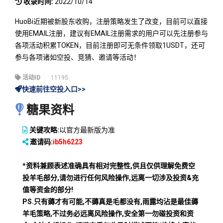
收录时间:
2022/10/14
HuoBi近期被新股东收购，注册策略发生了改变，目前可以直接
使用EMAIL注册，建议有EMAIL注册需求的用户可以先注册参与
各项活动积累TOKEN，目前注册即可无条件领取1USDT，还可
参与各项诸如空投、竞猜、邀请等活动！
活动ID
11195
快速前往空投入口>>
糖果资料
关键攻略:
以官方最新版为准
邀请码:
ib5h6223
*资料兼顾表述准确具有相对完整性,供且仅供理解免费空
投羊毛部分,请勿进行任何风险操作,远离一切涉及投资&充
值等资金的部分!
PS.只有薅才有可能,不薅真是毛都没有,雨露均沾是最佳薅
羊毛策略,不过务必远离风险操作,安全第一勿碰投资和资