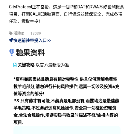
CityProtocol正在空投，這是一個IP和DAT和RWA基礎設施概念
項目，打開GALXE活動頁面，自行儘調並確保安全，完成各項
任務，奪取空投！
活动ID
13039
快速前往空投入口>>
糖果资料
关键攻略:
以官方最新版为准
*资料兼顾表述准确具有相对完整性,供且仅供理解免费空
投羊毛部分,请勿进行任何风险操作,远离一切涉及投资&充
值等资金的部分!
PS.只有薅才有可能,不薅真是毛都没有,雨露均沾是最佳薅
羊毛策略,不过务必远离风险操作,安全第一勿碰投资和资
金,合法合规操作,规避实质与收录时描述不符/偷换内容的
项目.