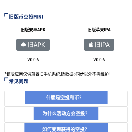
旧版币空投MINI
旧版安卓APK
旧版苹果IPA
旧APK
旧IPA
V0.0.6
V0.0.6
*该版应用仅供兼容旧手机系统,除数据o同步以外不再维护!
常见问题
什麼是空投和币？
为什么活动方会空投？
如何变现获得的空投？