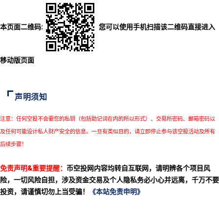
本页面二维码:
您可以使用手机扫描该二维码直接进入
移动版页面
声明须知
注意：任何空投不会要您的私钥（包括助记词在内的所以形式）、交易所密码、邮箱密码以
及任何可能设计私人财产安全的信息。一旦有类似目的，请立即停止参与该空投活动及所有
后续步骤！
免责声明&重要提醒：
币空投网内容均转自互联网，请明辨各个项目风
险，一切风险自担，涉及资金交易及个人隐私务必小心并远离，千万不要
投资，请谨慎切勿上当受骗！
《本站免责申明》