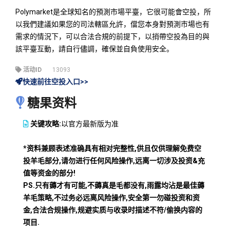
Polymarket是全球知名的預測市場平臺，它很可能會空投，所
以我們建議如果您的司法轄區允許，儅您本身對預測市場也有
需求的情況下，可以合法合規的前提下，以捎帶空投為目的與
該平臺互動，請自行儘調，確保並自負使用安全。
活动ID
13093
快速前往空投入口>>
糖果资料
关键攻略:
以官方最新版为准
*资料兼顾表述准确具有相对完整性,供且仅供理解免费空
投羊毛部分,请勿进行任何风险操作,远离一切涉及投资&充
值等资金的部分!
PS.只有薅才有可能,不薅真是毛都没有,雨露均沾是最佳薅
羊毛策略,不过务必远离风险操作,安全第一勿碰投资和资
金,合法合规操作,规避实质与收录时描述不符/偷换内容的
项目.