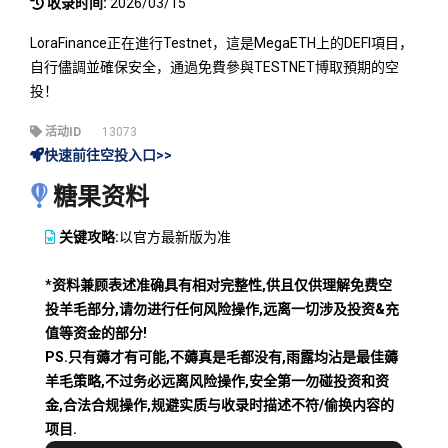
收录时间:
2026/03/15
LoraFinance正在進行Testnet，這是MegaETH上的DEFI項目，
自行儘調並確保安全，通過免費參與TESTNET博取預期的空
投！
活动ID
13073
快速前往空投入口>>
糖果资料
关键攻略:
以官方最新版为准
*资料兼顾表述准确具有相对完整性,供且仅供理解免费空
投羊毛部分,请勿进行任何风险操作,远离一切涉及投资&充
值等资金的部分!
PS.只有薅才有可能,不薅真是毛都没有,雨露均沾是最佳薅
羊毛策略,不过务必远离风险操作,安全第一勿碰投资和资
金,合法合规操作,规避实质与收录时描述不符/偷换内容的
项目.